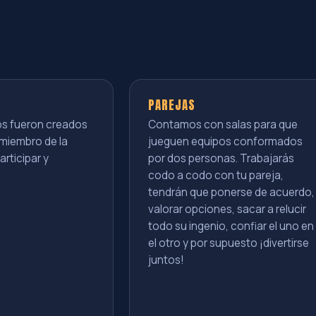
PAREJAS
os fueron creados
Contamos con salas para que
miembro de la
jueguen equipos conformados
articipar y
por dos personas. Trabajarás
codo a codo con tu pareja,
tendrán que ponerse de acuerdo,
valorar opciones, sacar a relucir
todo su ingenio, confiar el uno en
el otro y por supuesto ¡divertirse
juntos!