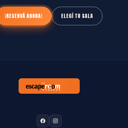
¡RESERVÁ AHORA!
ELEGÍ TU SALA