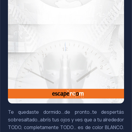
Te quedaste dormido...de pronto…te despertás
sobresaltado…abrís tus ojos y ves que a tu alrededor
TODO, completamente TODO… es de color BLANCO.